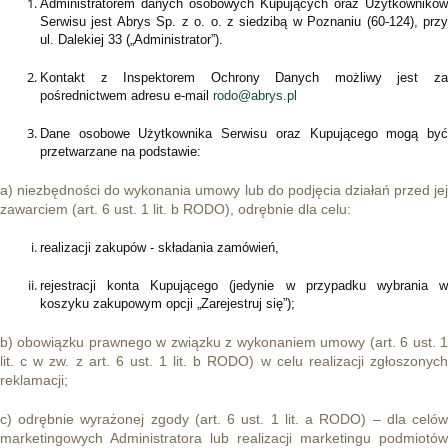
Administratorem danych osobowych Kupujących oraz Użytkowników
Serwisu jest Abrys Sp. z o. o. z siedzibą w Poznaniu (60-124), przy
ul. Dalekiej 33 („Administrator”).
Kontakt z Inspektorem Ochrony Danych możliwy jest za
pośrednictwem adresu e-mail
rodo@abrys.pl
Dane osobowe Użytkownika Serwisu oraz Kupującego mogą być
przetwarzane na podstawie:
a) niezbędności do wykonania umowy lub do podjęcia działań przed jej
zawarciem (art. 6 ust. 1 lit. b RODO), odrębnie dla celu:
realizacji zakupów - składania zamówień,
rejestracji konta Kupującego (jedynie w przypadku wybrania w
koszyku zakupowym opcji „Zarejestruj się”);
b) obowiązku prawnego w związku z wykonaniem umowy (art. 6 ust. 1
lit. c w zw. z art. 6 ust. 1 lit. b RODO) w celu realizacji zgłoszonych
reklamacji;
c) odrębnie wyrażonej zgody (art. 6 ust. 1 lit. a RODO) – dla celów
marketingowych Administratora lub realizacji marketingu podmiotów