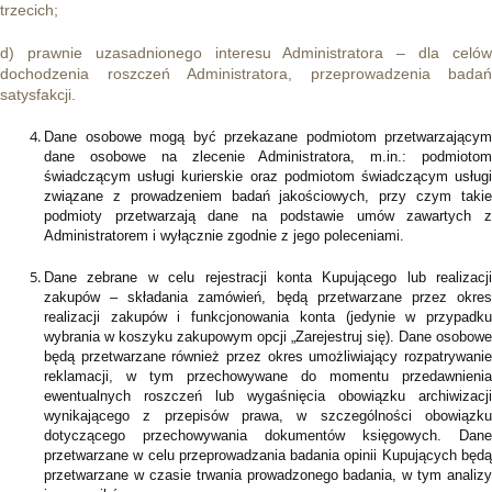
trzecich;
d) prawnie uzasadnionego interesu Administratora – dla celów
dochodzenia roszczeń Administratora, przeprowadzenia badań
satysfakcji.
Dane osobowe mogą być przekazane podmiotom przetwarzającym
dane osobowe na zlecenie Administratora, m.in.: podmiotom
świadczącym usługi kurierskie oraz podmiotom świadczącym usługi
związane z prowadzeniem badań jakościowych, przy czym takie
podmioty przetwarzają dane na podstawie umów zawartych z
Administratorem i wyłącznie zgodnie z jego poleceniami.
Dane zebrane w celu rejestracji konta Kupującego lub realizacji
zakupów – składania zamówień, będą przetwarzane przez okres
realizacji zakupów i funkcjonowania konta (jedynie w przypadku
wybrania w koszyku zakupowym opcji „Zarejestruj się). Dane osobowe
będą przetwarzane również przez okres umożliwiający rozpatrywanie
reklamacji, w tym przechowywane do momentu przedawnienia
ewentualnych roszczeń lub wygaśnięcia obowiązku archiwizacji
wynikającego z przepisów prawa, w szczególności obowiązku
dotyczącego przechowywania dokumentów księgowych. Dane
przetwarzane w celu przeprowadzania badania opinii Kupujących będą
przetwarzane w czasie trwania prowadzonego badania, w tym analizy