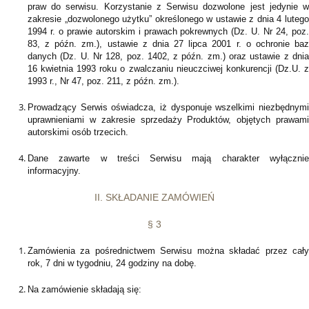
praw do serwisu. Korzystanie z Serwisu dozwolone jest jedynie w
zakresie „dozwolonego użytku” określonego w ustawie z dnia 4 lutego
1994 r. o prawie autorskim i prawach pokrewnych (Dz. U. Nr 24, poz.
83, z późn. zm.), ustawie z dnia 27 lipca 2001 r. o ochronie baz
danych (Dz. U. Nr 128, poz. 1402, z późn. zm.) oraz ustawie z dnia
16 kwietnia 1993 roku o zwalczaniu nieuczciwej konkurencji (Dz.U. z
1993 r., Nr 47, poz. 211, z późn. zm.).
Prowadzący Serwis oświadcza, iż dysponuje wszelkimi niezbędnymi
uprawnieniami w zakresie sprzedaży Produktów, objętych prawami
autorskimi osób trzecich.
Dane zawarte w treści Serwisu mają charakter wyłącznie
informacyjny.
II. SKŁADANIE ZAMÓWIEŃ
§ 3
Zamówienia za pośrednictwem Serwisu można składać przez cały
rok, 7 dni w tygodniu, 24 godziny na dobę.
Na zamówienie składają się: