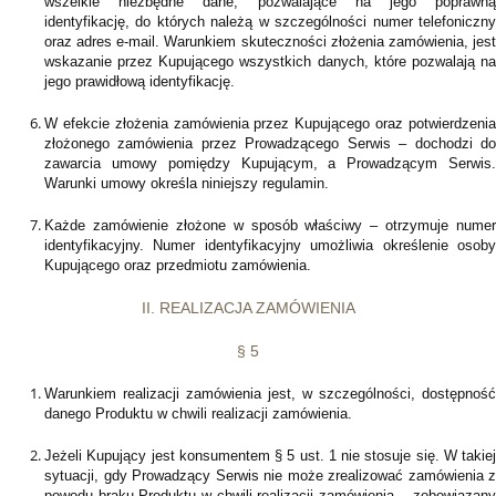
wszelkie niezbędne dane, pozwalające na jego poprawną
identyfikację, do których należą w szczególności numer telefoniczny
oraz adres e-mail. Warunkiem skuteczności złożenia zamówienia, jest
wskazanie przez Kupującego wszystkich danych, które pozwalają na
jego prawidłową identyfikację.
W efekcie złożenia zamówienia przez Kupującego oraz potwierdzenia
złożonego zamówienia przez Prowadzącego Serwis – dochodzi do
zawarcia umowy pomiędzy Kupującym, a Prowadzącym Serwis.
Warunki umowy określa niniejszy regulamin.
Każde zamówienie złożone w sposób właściwy – otrzymuje numer
identyfikacyjny. Numer identyfikacyjny umożliwia określenie osoby
Kupującego oraz przedmiotu zamówienia.
II. REALIZACJA ZAMÓWIENIA
§ 5
Warunkiem realizacji zamówienia jest, w szczególności, dostępność
danego Produktu w chwili realizacji zamówienia.
Jeżeli Kupujący jest konsumentem § 5 ust. 1 nie stosuje się. W takiej
sytuacji, gdy Prowadzący Serwis nie może zrealizować zamówienia z
powodu braku Produktu w chwili realizacji zamówienia, - zobowiązany