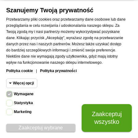
18,00 zł
Szanujemy Twoją prywatność
DODAJ DO KOSZYKA
Przetwarzamy pliki cookies oraz przetwarzamy dane osobowe lub dane
przeglądania w celu rozwijania i udoskonalania naszego sklepu. Za
Twoją zgodą my i nasi partnerzy możemy wykorzystywać pozyskane
dane. Klikając przycisk „Akceptuję”, wyrażasz zgodę na przetwarzanie
danych przez nas i naszych partnerów. Możesz także uzyskać dostęp
do bardziej szczegółowych informacji i zmienić swoje preferencje.
Niektóre dane nie wymagają zgody użytkownika, gdyż mają istotny
wpływ na funkcjonowanie naszego sklepu internetowego.
Polityka cookie
|
Polityka prywatności
Więcej opcji
Wymagane
Cookie funkcjonalne
Wymagane
Statystyka
Wymagane pliki cookie oraz cookie
Marketing
Zaakceptuj
Cookie
HttpOnly. Pliki cookie wymagane do
statystyczne
wszystko
przeglądania witryny i korzystania z jej
Zaakceptuj wybrane
podstawowych funkcji. Te pliki cookie
Cookie