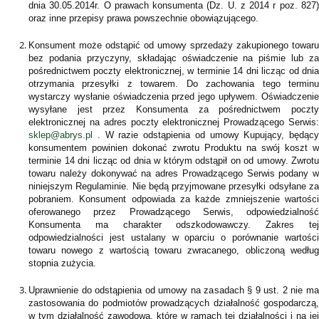
dnia 30.05.2014r. O prawach konsumenta (Dz. U. z 2014 r poz. 827)
oraz inne przepisy prawa powszechnie obowiązującego.
Konsument może odstąpić od umowy sprzedaży zakupionego towaru
bez podania przyczyny, składając oświadczenie na piśmie lub za
pośrednictwem poczty elektronicznej, w terminie 14 dni licząc od dnia
otrzymania przesyłki z towarem. Do zachowania tego terminu
wystarczy wysłanie oświadczenia przed jego upływem. Oświadczenie
wysyłane jest przez Konsumenta za pośrednictwem poczty
elektronicznej na adres poczty elektronicznej Prowadzącego Serwis:
sklep@abrys.pl
. W razie odstąpienia od umowy Kupujący, będący
konsumentem powinien dokonać zwrotu Produktu na swój koszt w
terminie 14 dni licząc od dnia w którym odstąpił on od umowy. Zwrotu
towaru należy dokonywać na adres Prowadzącego Serwis podany w
niniejszym Regulaminie. Nie będą przyjmowane przesyłki odsyłane za
pobraniem. Konsument odpowiada za każde zmniejszenie wartości
oferowanego przez Prowadzącego Serwis, odpowiedzialność
Konsumenta ma charakter odszkodowawczy. Zakres tej
odpowiedzialności jest ustalany w oparciu o porównanie wartości
towaru nowego z wartością towaru zwracanego, obliczoną według
stopnia zużycia.
Uprawnienie do odstąpienia od umowy na zasadach § 9 ust. 2 nie ma
zastosowania do podmiotów prowadzących działalność gospodarczą,
w tym działalność zawodową, które w ramach tej działalności i na jej