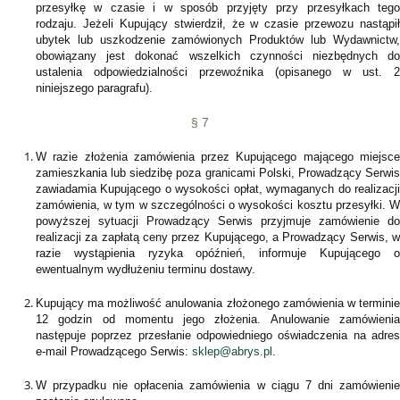
przesyłkę w czasie i w sposób przyjęty przy przesyłkach tego
rodzaju. Jeżeli Kupujący stwierdził, że w czasie przewozu nastąpił
ubytek lub uszkodzenie zamówionych Produktów lub Wydawnictw,
obowiązany jest dokonać wszelkich czynności niezbędnych do
ustalenia odpowiedzialności przewoźnika (opisanego w ust. 2
niniejszego paragrafu).
§ 7
W razie złożenia zamówienia przez Kupującego mającego miejsce
zamieszkania lub siedzibę poza granicami Polski, Prowadzący Serwis
zawiadamia Kupującego o wysokości opłat, wymaganych do realizacji
zamówienia, w tym w szczególności o wysokości kosztu przesyłki. W
powyższej sytuacji Prowadzący Serwis przyjmuje zamówienie do
realizacji za zapłatą ceny przez Kupującego, a Prowadzący Serwis, w
razie wystąpienia ryzyka opóźnień, informuje Kupującego o
ewentualnym wydłużeniu terminu dostawy.
Kupujący ma możliwość anulowania złożonego zamówienia w terminie
12 godzin od momentu jego złożenia. Anulowanie zamówienia
następuje poprzez przesłanie odpowiedniego oświadczenia na adres
e-mail Prowadzącego Serwis:
sklep@abrys.pl
.
W przypadku nie opłacenia zamówienia w ciągu 7 dni zamówienie