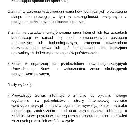
zmieniające sposób ich spełniania;
zmian w zakresie właściwości i warunków technicznych prowadzenia
sklepu internetowego, w tym w szczególności, związanych z
postępem technicznym lub technologicznym;
zmian w zasadach funkcjonowania sieci Internet lub też zasadach
komunikacji w ramach tej sieci, spowodowanych postępem
technicznym lub technologicznym, zmianami powszechnie
obowiązującego prawa lub też orzeczeniami albo decyzjami
uprawnionych do ich wydania organów państwowych;
zmian w organizacji lub przekształceń prawno-organizacyjnych
Prowadzącego Serwis z wyłączeniem zmian skutkujących
następstwem prawnym;
siły wyższej.
Prowadzący Serwis informuje o zmianie lub wydaniu nowego
regulaminu za pośrednictwem strony internetowej serwisu
www.sklep.abrys.pl. Zmiany w regulaminie wywołują skutek – w braku
odmiennego zastrzeżenia – od dnia zamieszczenia informacji o
zmianie. Nowe postanowienia regulaminu stosowane są do zamówień
złożonych po dniu ich wejścia w życie.