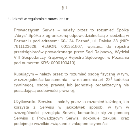
§ 1
Ilekroć w regulaminie mowa jest o:
Prowadzącym Serwis – należy przez to rozumieć Spółkę
„Abrys” Spółka z ograniczoną odpowiedzialnością z siedzibą w
Poznaniu pod adresem: 60-124 Poznań, ul. Daleka 33 (NIP:
7811123628, REGON: 001351807, wpisana do rejestru
przedsiębiorców prowadzonego przez Sąd Rejonowy, Wydział
VIII Gospodarczy Krajowego Rejestru Sądowego, w Poznaniu
pod numerem KRS: 0000100410);
Kupującym – należy przez to rozumieć osobę fizyczną w tym,
1
w szczególności konsumenta – w rozumieniu art. 22
kodeksu
cywilnego), osobę prawną lub jednostkę organizacyjną nie
posiadającą osobowości prawnej;
Użytkowniku Serwisu – należy przez to rozumieć każdego, kto
korzysta z Serwisu w jakikolwiek sposób, w tym w
szczególności: przegląda Serwis, komunikuje się za pomocą
Serwisu z Prowadzącym Serwis, dokonuje zakupu, oraz
podejmuje wszelkie związane z zakupem czynności;