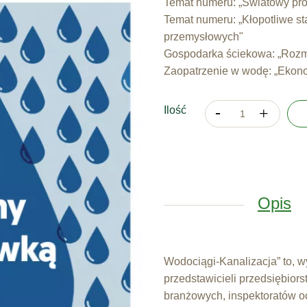
Temat numeru: „Światowy pro
Temat numeru: „Kłopotliwe st
przemysłowych"
Gospodarka ściekowa: „Rozm
Zaopatrzenie w wodę: „Ekono
Ilość
Opis
Wodociągi-Kanalizacja” to, 
przedstawicieli przedsiębiors
branżowych, inspektoratów oc