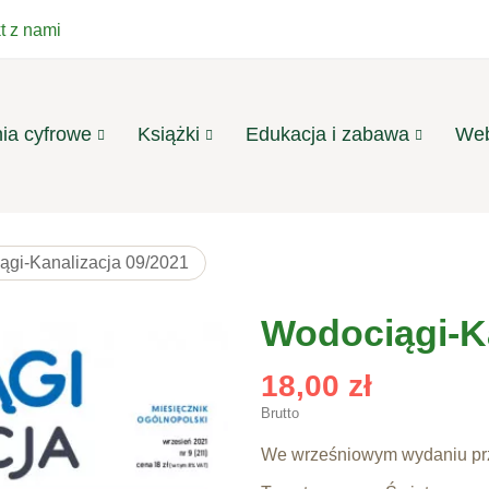
t z nami
ia cyfrowe
Książki
Edukacja i zabawa
Web
ągi-Kanalizacja 09/2021
Wodociągi-Ka
18,00 zł
Brutto
We wrześniowym wydaniu prz