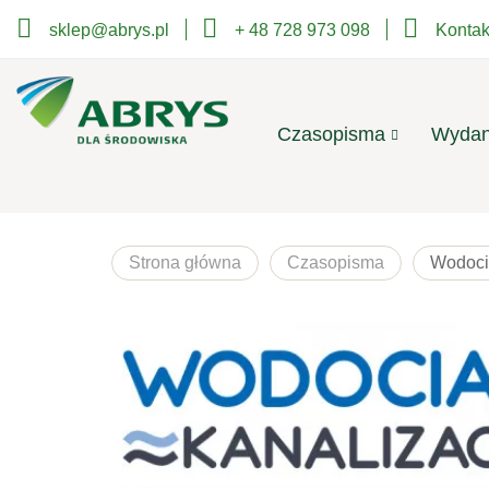
sklep@abrys.pl
+ 48 728 973 098
Kontak
Czasopisma
Wydan
Strona główna
Czasopisma
Wodoci