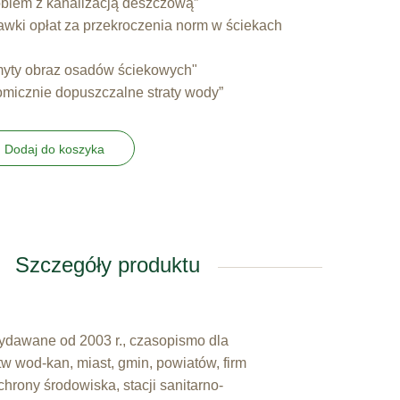
blem z kanalizacją deszczową”
awki opłat za przekroczenia norm w ściekach
yty obraz osadów ściekowych"
micznie dopuszczalne straty wody”
Dodaj do koszyka
Szczegóły produktu
wydawane od 2003 r., czasopismo dla
tw wod-kan, miast, gmin, powiatów, firm
hrony środowiska, stacji sanitarno-