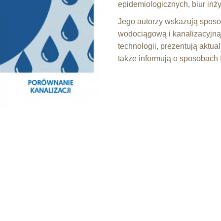
epidemiologicznych, biur inż
Jego autorzy wskazują sposob
wodociągową i kanalizacyjn
technologii, prezentują aktua
także informują o sposobach 