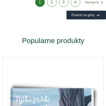

1
2
3
4
Następny

Powrót na górę
Popularne produkty