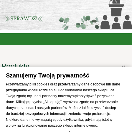
Produkty

Szanujemy Twoją prywatność
Informacje

Przetwarzamy pliki cookies oraz przetwarzamy dane osobowe lub dane
Twoje konto

przeglądania w celu rozwijania i udoskonalania naszego sklepu. Za
Informacje o sklepie

Twoją zgodą my i nasi partnerzy możemy wykorzystywać pozyskane
dane. Klikając przycisk „Akceptuję”, wyrażasz zgodę na przetwarzanie
danych przez nas i naszych partnerów. Możesz także uzyskać dostęp
do bardziej szczegółowych informacji i zmienić swoje preferencje.
Niektóre dane nie wymagają zgody użytkownika, gdyż mają istotny
wpływ na funkcjonowanie naszego sklepu internetowego.
© 2021
SKLEP Abrys
All Rights Reserved