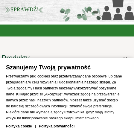
Produkty

Szanujemy Twoją prywatność
Informacje

Przetwarzamy pliki cookies oraz przetwarzamy dane osobowe lub dane
Twoje konto

przeglądania w celu rozwijania i udoskonalania naszego sklepu. Za
Informacje o sklepie
Twoją zgodą my i nasi partnerzy możemy wykorzystywać pozyskane

dane. Klikając przycisk „Akceptuję”, wyrażasz zgodę na przetwarzanie
danych przez nas i naszych partnerów. Możesz także uzyskać dostęp
do bardziej szczegółowych informacji i zmienić swoje preferencje.
Niektóre dane nie wymagają zgody użytkownika, gdyż mają istotny
wpływ na funkcjonowanie naszego sklepu internetowego.
© 2021
SKLEP Abrys
All Rights Reserved
Polityka cookie
|
Polityka prywatności