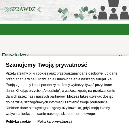
Produkty

Szanujemy Twoją prywatność
Informacje

Przetwarzamy pliki cookies oraz przetwarzamy dane osobowe lub dane
Twoje konto

przeglądania w celu rozwijania i udoskonalania naszego sklepu. Za
Informacje o sklepie
Twoją zgodą my i nasi partnerzy możemy wykorzystywać pozyskane

dane. Klikając przycisk „Akceptuję”, wyrażasz zgodę na przetwarzanie
danych przez nas i naszych partnerów. Możesz także uzyskać dostęp
do bardziej szczegółowych informacji i zmienić swoje preferencje.
Niektóre dane nie wymagają zgody użytkownika, gdyż mają istotny
wpływ na funkcjonowanie naszego sklepu internetowego.
© 2021
SKLEP Abrys
All Rights Reserved
Polityka cookie
|
Polityka prywatności