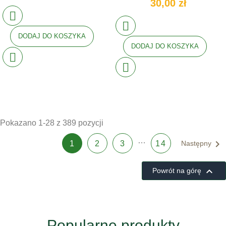
30,00 zł
DODAJ DO KOSZYKA
DODAJ DO KOSZYKA
Pokazano 1-28 z 389 pozycji
…

1
2
3
14
Następny

Powrót na górę
Popularne produkty