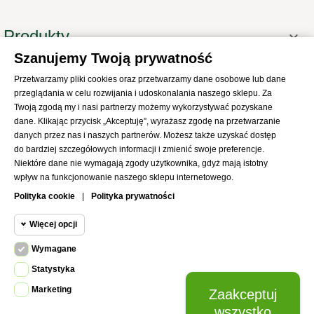
Produkty

Szanujemy Twoją prywatność
Informacje

Przetwarzamy pliki cookies oraz przetwarzamy dane osobowe lub dane
Twoje konto

przeglądania w celu rozwijania i udoskonalania naszego sklepu. Za
Informacje o sklepie

Twoją zgodą my i nasi partnerzy możemy wykorzystywać pozyskane
dane. Klikając przycisk „Akceptuję”, wyrażasz zgodę na przetwarzanie
danych przez nas i naszych partnerów. Możesz także uzyskać dostęp
do bardziej szczegółowych informacji i zmienić swoje preferencje.
Niektóre dane nie wymagają zgody użytkownika, gdyż mają istotny
wpływ na funkcjonowanie naszego sklepu internetowego.
© 2021
SKLEP Abrys
All Rights Reserved
Polityka cookie
|
Polityka prywatności
Więcej opcji
Wymagane
Cookie funkcjonalne
Wymagane
Statystyka
Wymagane pliki cookie oraz cookie
Marketing
Zaakceptuj
Cookie
HttpOnly. Pliki cookie wymagane do
statystyczne
wszystko