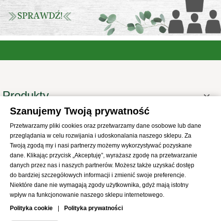
Produkty

Szanujemy Twoją prywatność
Informacje

Przetwarzamy pliki cookies oraz przetwarzamy dane osobowe lub dane
Twoje konto

przeglądania w celu rozwijania i udoskonalania naszego sklepu. Za
Informacje o sklepie
Twoją zgodą my i nasi partnerzy możemy wykorzystywać pozyskane

dane. Klikając przycisk „Akceptuję”, wyrażasz zgodę na przetwarzanie
danych przez nas i naszych partnerów. Możesz także uzyskać dostęp
do bardziej szczegółowych informacji i zmienić swoje preferencje.
Niektóre dane nie wymagają zgody użytkownika, gdyż mają istotny
wpływ na funkcjonowanie naszego sklepu internetowego.
© 2021
SKLEP Abrys
All Rights Reserved
Polityka cookie
|
Polityka prywatności