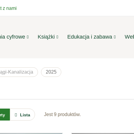
t z nami
ia cyfrowe
Książki
Edukacja i zabawa
Web
ągi-Kanalizacja
2025
Jest 9 produktów.
rty
Lista
Zieleń Miejska -
e-wydanie
półroczna ...
Zieleń Miejska