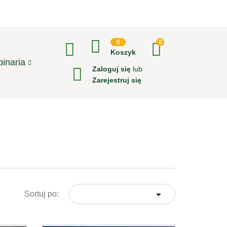
0
0
Koszyk
inaria
Zaloguj się
lub
Zarejestruj się

Sortuj po: