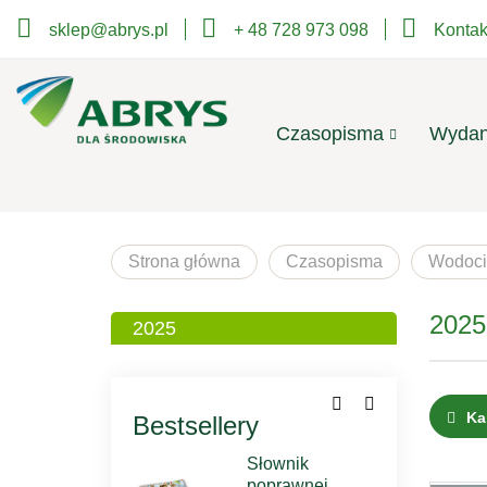
sklep@abrys.pl
+ 48 728 973 098
Kontak
Czasopisma
Wydan
Strona główna
Czasopisma
Wodoci
2025
2025
Ka
Bestsellery
Słownik
poprawnej