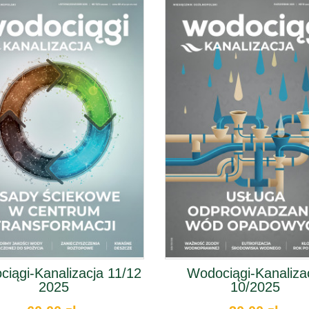
01/2025
204,00 zł
24,00 zł
Zieleń Miejska -
Zieleń Miejska
roczna ...
03/2021
297,00 zł
18,00 zł
e-wydanie
Zieleń Miejska
03/2025
24,00 zł
iągi-Kanalizacja 11/12
Wodociągi-Kanaliza
2025
10/2025