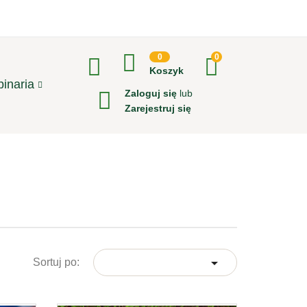
0
0
Koszyk
inaria
Zaloguj się
lub
Zarejestruj się

Sortuj po: