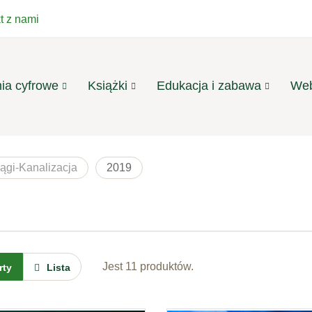
t z nami
ia cyfrowe
Książki
Edukacja i zabawa
Web
ągi-Kanalizacja
2019
Jest 11 produktów.
rty
Lista