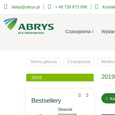
sklep@abrys.pl
+ 48 728 973 098
Kontak
Czasopisma
Wydan
Strona główna
Czasopisma
Wodoci
2019
2019
Ka
Bestsellery
Słownik
poprawnej