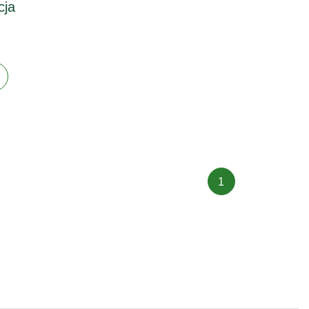
cja
1