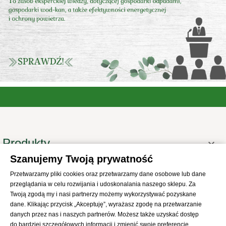
Produkty

Szanujemy Twoją prywatność
Informacje

Przetwarzamy pliki cookies oraz przetwarzamy dane osobowe lub dane
Twoje konto

przeglądania w celu rozwijania i udoskonalania naszego sklepu. Za
Informacje o sklepie
Twoją zgodą my i nasi partnerzy możemy wykorzystywać pozyskane

dane. Klikając przycisk „Akceptuję”, wyrażasz zgodę na przetwarzanie
danych przez nas i naszych partnerów. Możesz także uzyskać dostęp
do bardziej szczegółowych informacji i zmienić swoje preferencje.