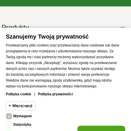
Produkty

Szanujemy Twoją prywatność
Informacje

Przetwarzamy pliki cookies oraz przetwarzamy dane osobowe lub dane
Twoje konto

przeglądania w celu rozwijania i udoskonalania naszego sklepu. Za
Informacje o sklepie
Twoją zgodą my i nasi partnerzy możemy wykorzystywać pozyskane

dane. Klikając przycisk „Akceptuję”, wyrażasz zgodę na przetwarzanie
danych przez nas i naszych partnerów. Możesz także uzyskać dostęp
do bardziej szczegółowych informacji i zmienić swoje preferencje.
Niektóre dane nie wymagają zgody użytkownika, gdyż mają istotny
wpływ na funkcjonowanie naszego sklepu internetowego.
© 2021
SKLEP Abrys
All Rights Reserved
Polityka cookie
|
Polityka prywatności
Więcej opcji
Wymagane
Cookie funkcjonalne
Wymagane
Statystyka
Wymagane pliki cookie oraz cookie