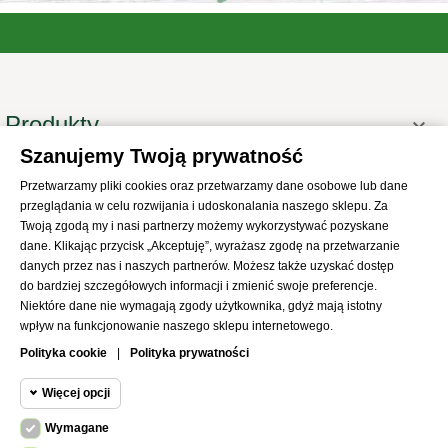
Produkty

Szanujemy Twoją prywatność
Informacje

Przetwarzamy pliki cookies oraz przetwarzamy dane osobowe lub dane
Twoje konto

przeglądania w celu rozwijania i udoskonalania naszego sklepu. Za
Informacje o sklepie

Twoją zgodą my i nasi partnerzy możemy wykorzystywać pozyskane
dane. Klikając przycisk „Akceptuję”, wyrażasz zgodę na przetwarzanie
danych przez nas i naszych partnerów. Możesz także uzyskać dostęp
do bardziej szczegółowych informacji i zmienić swoje preferencje.
Niektóre dane nie wymagają zgody użytkownika, gdyż mają istotny
wpływ na funkcjonowanie naszego sklepu internetowego.
© 2021
SKLEP Abrys
All Rights Reserved
Polityka cookie
|
Polityka prywatności
Więcej opcji
Wymagane
Cookie funkcjonalne