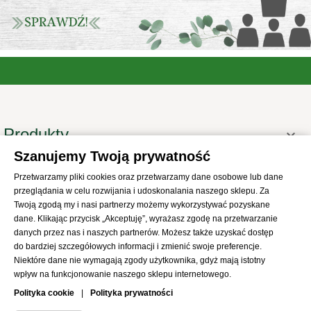
Produkty

Szanujemy Twoją prywatność
Informacje

Przetwarzamy pliki cookies oraz przetwarzamy dane osobowe lub dane
Twoje konto

przeglądania w celu rozwijania i udoskonalania naszego sklepu. Za
Informacje o sklepie
Twoją zgodą my i nasi partnerzy możemy wykorzystywać pozyskane

dane. Klikając przycisk „Akceptuję”, wyrażasz zgodę na przetwarzanie
danych przez nas i naszych partnerów. Możesz także uzyskać dostęp
do bardziej szczegółowych informacji i zmienić swoje preferencje.
Niektóre dane nie wymagają zgody użytkownika, gdyż mają istotny
wpływ na funkcjonowanie naszego sklepu internetowego.
© 2021
SKLEP Abrys
All Rights Reserved
Polityka cookie
|
Polityka prywatności