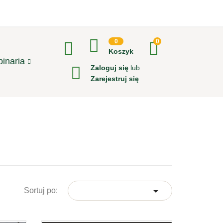
0
0
Koszyk
inaria
Zaloguj się
lub
Zarejestruj się

Sortuj po: