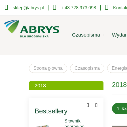
sklep@abrys.pl
+ 48 728 973 098
Kontak
Czasopisma
Wydan
Strona główna
Czasopisma
Energia
2018
2018
Ka
Bestsellery
Słownik
poprawnej