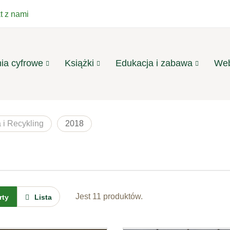
t z nami
ia cyfrowe
Książki
Edukacja i zabawa
Web
 i Recykling
2018
Jest 11 produktów.
rty
Lista
Zieleń Miejska -
e-wydanie
półroczna ...
Zieleń Miejska