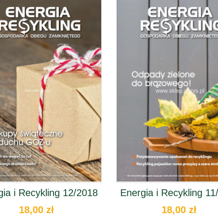
01/2025
204,00 zł
24,00 zł
Zieleń Miejska -
Zieleń Miejska
roczna ...
03/2021
297,00 zł
18,00 zł
e-wydanie
Zieleń Miejska
03/2025
24,00 zł
ia i Recykling 12/2018
Energia i Recykling 11
18,00 zł
18,00 zł