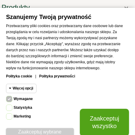
Produkty

Szanujemy Twoją prywatność
Informacje

Przetwarzamy pliki cookies oraz przetwarzamy dane osobowe lub dane
Twoje konto

przeglądania w celu rozwijania i udoskonalania naszego sklepu. Za
Informacje o sklepie

Twoją zgodą my i nasi partnerzy możemy wykorzystywać pozyskane
dane. Klikając przycisk „Akceptuję”, wyrażasz zgodę na przetwarzanie
danych przez nas i naszych partnerów. Możesz także uzyskać dostęp
do bardziej szczegółowych informacji i zmienić swoje preferencje.
Niektóre dane nie wymagają zgody użytkownika, gdyż mają istotny
wpływ na funkcjonowanie naszego sklepu internetowego.
© 2021
SKLEP Abrys
All Rights Reserved
Polityka cookie
|
Polityka prywatności
Więcej opcji
Wymagane
Cookie funkcjonalne
Wymagane
Statystyka
Wymagane pliki cookie oraz cookie
Marketing
Zaakceptuj
Cookie
HttpOnly. Pliki cookie wymagane do
statystyczne
wszystko
przeglądania witryny i korzystania z jej
Zaakceptuj wybrane
podstawowych funkcji. Te pliki cookie