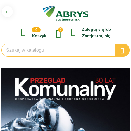
Zaloguj się
lub
0
0
Koszyk
Zarejestruj się