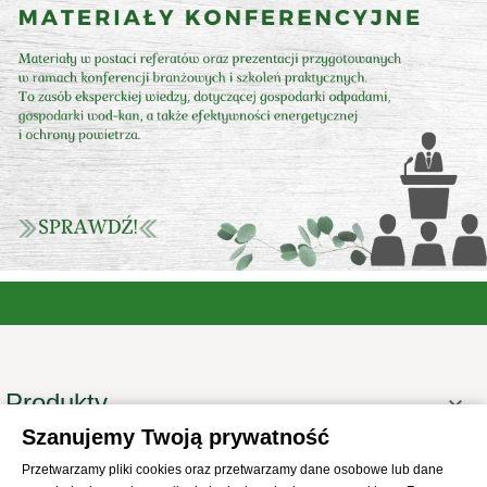
Produkty

Szanujemy Twoją prywatność
Informacje

Przetwarzamy pliki cookies oraz przetwarzamy dane osobowe lub dane
Twoje konto
