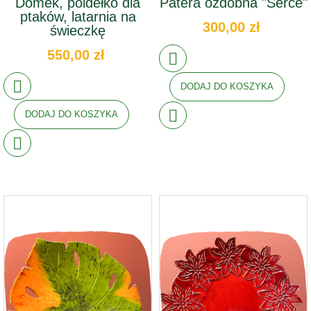
Domek, poidełko dla
Patera ozdobna "Serce"
ptaków, latarnia na
300,00 zł
świeczkę
550,00 zł
DODAJ DO KOSZYKA
DODAJ DO KOSZYKA