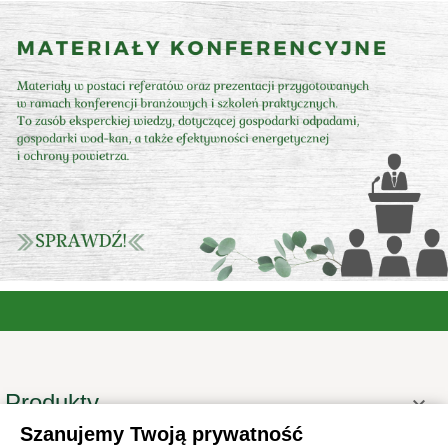
Produkty

Szanujemy Twoją prywatność
Informacje
