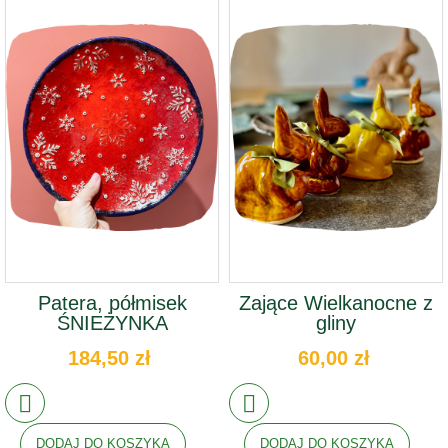
Patera, półmisek
Zające Wielkanocne z
ŚNIEŻYNKA
gliny
184,50 zł
60,00 zł
DODAJ DO KOSZYKA
DODAJ DO KOSZYKA