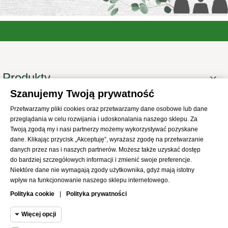
Produkty

Szanujemy Twoją prywatność
Informacje

Przetwarzamy pliki cookies oraz przetwarzamy dane osobowe lub dane
Twoje konto

przeglądania w celu rozwijania i udoskonalania naszego sklepu. Za
Informacje o sklepie
Twoją zgodą my i nasi partnerzy możemy wykorzystywać pozyskane

dane. Klikając przycisk „Akceptuję”, wyrażasz zgodę na przetwarzanie
danych przez nas i naszych partnerów. Możesz także uzyskać dostęp
do bardziej szczegółowych informacji i zmienić swoje preferencje.
Niektóre dane nie wymagają zgody użytkownika, gdyż mają istotny
wpływ na funkcjonowanie naszego sklepu internetowego.
© 2021
SKLEP Abrys
All Rights Reserved
Polityka cookie
|
Polityka prywatności
Więcej opcji