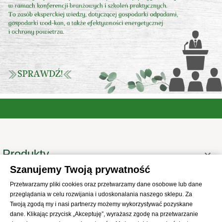
Produkty

Szanujemy Twoją prywatność
Informacje

Przetwarzamy pliki cookies oraz przetwarzamy dane osobowe lub dane
Twoje konto

przeglądania w celu rozwijania i udoskonalania naszego sklepu. Za
Informacje o sklepie
Twoją zgodą my i nasi partnerzy możemy wykorzystywać pozyskane

dane. Klikając przycisk „Akceptuję”, wyrażasz zgodę na przetwarzanie