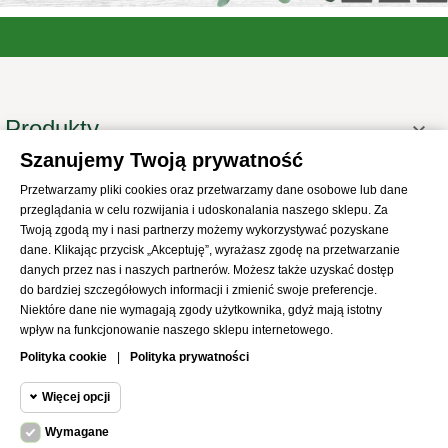
Produkty

Szanujemy Twoją prywatność
Informacje

Przetwarzamy pliki cookies oraz przetwarzamy dane osobowe lub dane
Twoje konto

przeglądania w celu rozwijania i udoskonalania naszego sklepu. Za
Informacje o sklepie

Twoją zgodą my i nasi partnerzy możemy wykorzystywać pozyskane
dane. Klikając przycisk „Akceptuję”, wyrażasz zgodę na przetwarzanie
danych przez nas i naszych partnerów. Możesz także uzyskać dostęp
do bardziej szczegółowych informacji i zmienić swoje preferencje.
Niektóre dane nie wymagają zgody użytkownika, gdyż mają istotny
wpływ na funkcjonowanie naszego sklepu internetowego.
© 2021
SKLEP Abrys
All Rights Reserved
Polityka cookie
|
Polityka prywatności
Więcej opcji
Wymagane
Cookie funkcjonalne