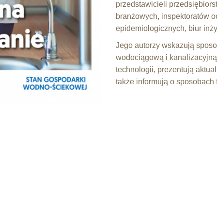
przedstawicieli przedsiębiors
branżowych, inspektoratów oc
epidemiologicznych, biur inż
Jego autorzy wskazują sposob
wodociągową i kanalizacyjn
technologii, prezentują aktua
także informują o sposobach 