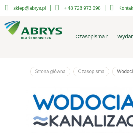
sklep@abrys.pl
+ 48 728 973 098
Kontak
Czasopisma
Wydan
Strona główna
Czasopisma
Wodoci