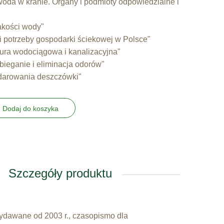
oda w kranie. Organy i podmioty odpowiedzialne i
akości wody"
i potrzeby gospodarki ściekowej w Polsce"
ura wodociągowa i kanalizacyjna"
ieganie i eliminacja odorów"
darowania deszczówki"
Dodaj do koszyka
Szczegóły produktu
wydawane od 2003 r., czasopismo dla