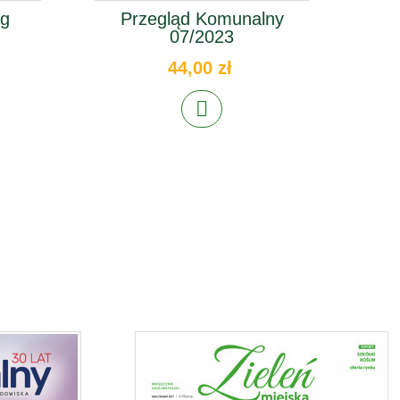
ng
Przegląd Komunalny
P
07/2023
44,00 zł