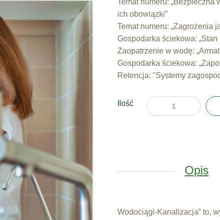
Temat numeru: „Bezpieczna w
ich obowiązki”
Temat numeru: „Zagrożenia j
Gospodarka ściekowa: „Stan 
Zaopatrzenie w wodę: „Armat
Gospodarka ściekowa: „Zapob
Retencja: "Systemy zagospo
Ilość
Opis
Wodociągi-Kanalizacja” to, 