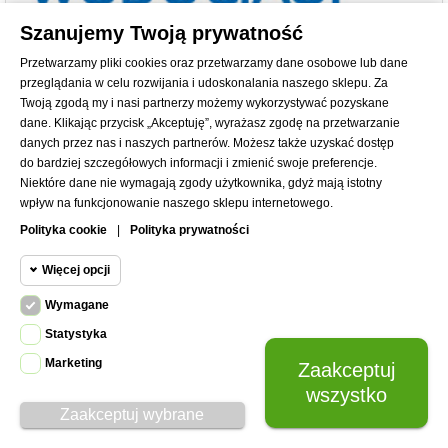
Szanujemy Twoją prywatność
Przetwarzamy pliki cookies oraz przetwarzamy dane osobowe lub dane
przeglądania w celu rozwijania i udoskonalania naszego sklepu. Za
Twoją zgodą my i nasi partnerzy możemy wykorzystywać pozyskane
dane. Klikając przycisk „Akceptuję”, wyrażasz zgodę na przetwarzanie
danych przez nas i naszych partnerów. Możesz także uzyskać dostęp
do bardziej szczegółowych informacji i zmienić swoje preferencje.
Niektóre dane nie wymagają zgody użytkownika, gdyż mają istotny
wpływ na funkcjonowanie naszego sklepu internetowego.
Polityka cookie
|
Polityka prywatności
Więcej opcji
Wymagane
Cookie funkcjonalne
Wymagane
Statystyka
Wymagane pliki cookie oraz cookie
Marketing
Zaakceptuj
Cookie
HttpOnly. Pliki cookie wymagane do
statystyczne
wszystko
przeglądania witryny i korzystania z jej
Zaakceptuj wybrane
podstawowych funkcji. Te pliki cookie
Cookie