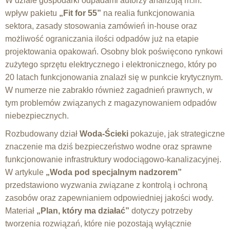
W dziale gospodarki odpadami autorzy analizują m.in.
wpływ pakietu
„Fit for 55”
na realia funkcjonowania
sektora, zasady stosowania zamówień in-house oraz
możliwość ograniczania ilości odpadów już na etapie
projektowania opakowań. Osobny blok poświęcono rynkowi
zużytego sprzętu elektrycznego i elektronicznego, który po
20 latach funkcjonowania znalazł się w punkcie krytycznym.
W numerze nie zabrakło również zagadnień prawnych, w
tym problemów związanych z magazynowaniem odpadów
niebezpiecznych.
Rozbudowany dział
Woda-Ścieki
pokazuje, jak strategiczne
znaczenie ma dziś bezpieczeństwo wodne oraz sprawne
funkcjonowanie infrastruktury wodociągowo-kanalizacyjnej.
W artykule
„Woda pod specjalnym nadzorem”
przedstawiono wyzwania związane z kontrolą i ochroną
zasobów oraz zapewnianiem odpowiedniej jakości wody.
Materiał
„Plan, który ma działać”
dotyczy potrzeby
tworzenia rozwiązań, które nie pozostają wyłącznie