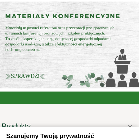
Produkty

Szanujemy Twoją prywatność
Informacje
