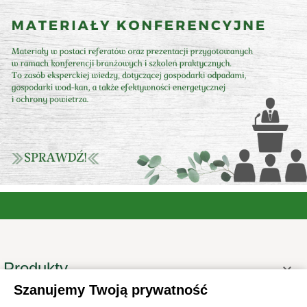
Produkty

Szanujemy Twoją prywatność
Informacje
