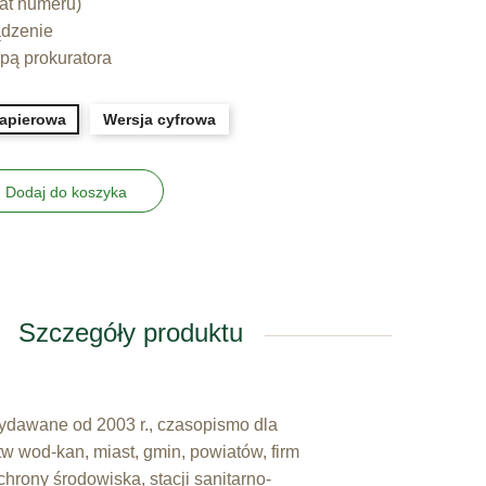
mat numeru)
ądzenie
upą prokuratora
papierowa
Wersja cyfrowa
Dodaj do koszyka
Szczegóły produktu
wydawane od 2003 r., czasopismo dla
tw wod-kan, miast, gmin, powiatów, firm
hrony środowiska, stacji sanitarno-