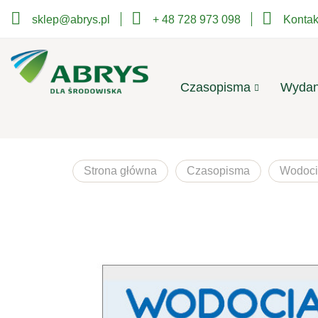
sklep@abrys.pl
+ 48 728 973 098
Kontak
Czasopisma
Wydan
Strona główna
Czasopisma
Wodoci