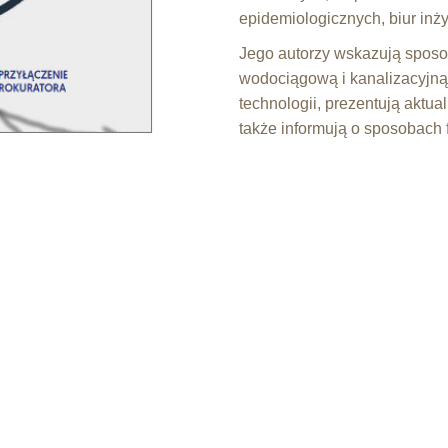
epidemiologicznych, biur inż
Jego autorzy wskazują sposob
wodociągową i kanalizacyjn
technologii, prezentują aktua
także informują o sposobach 