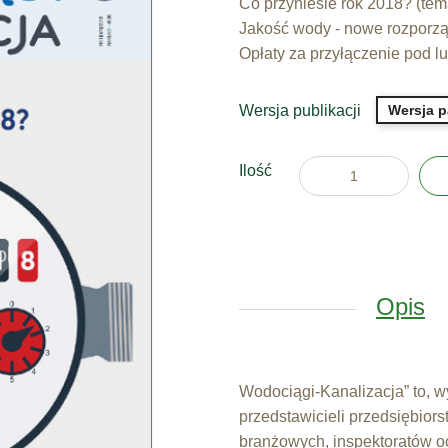
Co przyniesie rok 2018? (te
Jakość wody - nowe rozporz
Opłaty za przyłączenie pod l
Wersja publikacji
Wersja 
Ilość
Opis
Wodociągi-Kanalizacja” to, 
przedstawicieli przedsiębiors
branżowych, inspektoratów oc