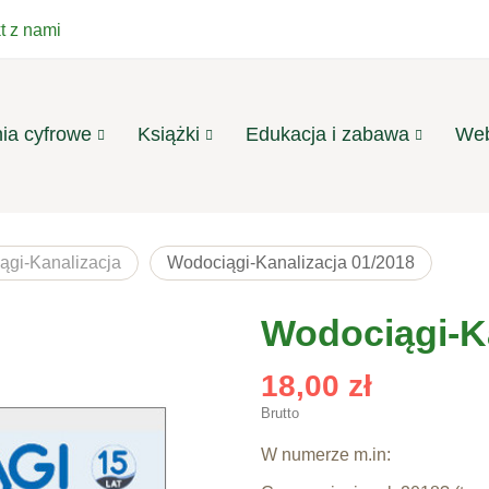
t z nami
ia cyfrowe
Książki
Edukacja i zabawa
Web
ągi-Kanalizacja
Wodociągi-Kanalizacja 01/2018
Wodociągi-Ka
18,00 zł
Brutto
W numerze m.in: