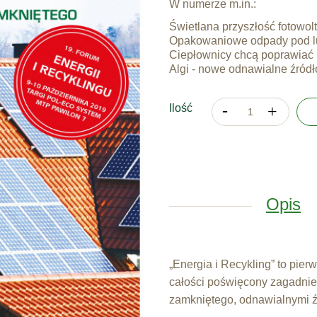
W numerze m.in.:
Świetlana przyszłość fotowolt
Opakowaniowe odpady pod l
Ciepłownicy chcą poprawiać 
Algi - nowe odnawialne źródł
Ilość
Opis
„Energia i Recykling” to pier
całości poświęcony zagadni
zamkniętego, odnawialnymi ź