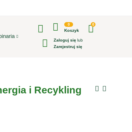
0
0
Koszyk
inaria
Zaloguj się
lub
Zarejestruj się
ergia i Recykling