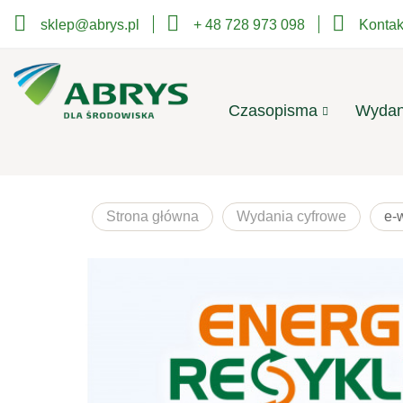
sklep@abrys.pl
+ 48 728 973 098
Kontak
Czasopisma
Wydan
Strona główna
Wydania cyfrowe
e-