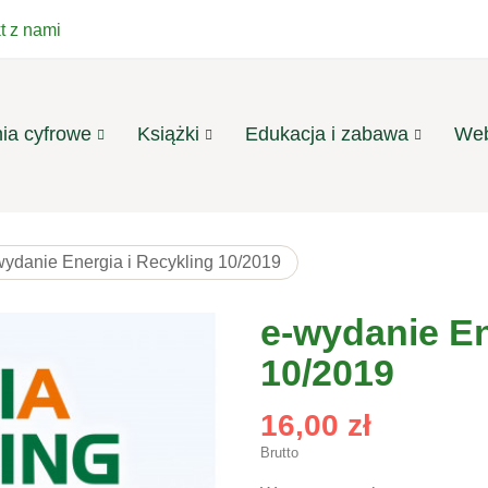
t z nami
ia cyfrowe
Książki
Edukacja i zabawa
Web
wydanie Energia i Recykling 10/2019
e-wydanie En
10/2019
16,00 zł
Brutto