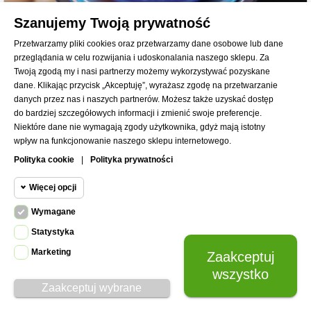
Szanujemy Twoją prywatność
Przetwarzamy pliki cookies oraz przetwarzamy dane osobowe lub dane
przeglądania w celu rozwijania i udoskonalania naszego sklepu. Za
Twoją zgodą my i nasi partnerzy możemy wykorzystywać pozyskane
dane. Klikając przycisk „Akceptuję”, wyrażasz zgodę na przetwarzanie
danych przez nas i naszych partnerów. Możesz także uzyskać dostęp
do bardziej szczegółowych informacji i zmienić swoje preferencje.
Niektóre dane nie wymagają zgody użytkownika, gdyż mają istotny
wpływ na funkcjonowanie naszego sklepu internetowego.
Polityka cookie
|
Polityka prywatności
e-wydanie Przegląd Komunalny 03/2024
44,00 zł
Więcej opcji
Wymagane
Cookie funkcjonalne
DODAJ DO KOSZYKA
Wymagane
Statystyka
Wymagane pliki cookie oraz cookie
Marketing
Zaakceptuj
Cookie
HttpOnly. Pliki cookie wymagane do
statystyczne
wszystko
przeglądania witryny i korzystania z jej
Zaakceptuj wybrane
podstawowych funkcji. Te pliki cookie
Cookie