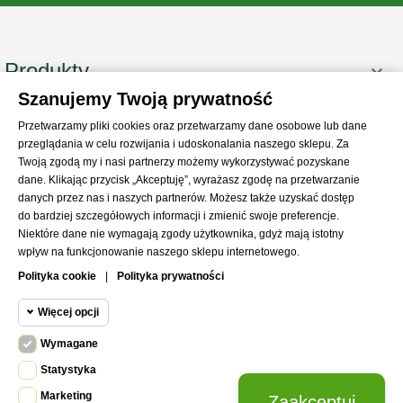
Produkty

Szanujemy Twoją prywatność
Informacje

Przetwarzamy pliki cookies oraz przetwarzamy dane osobowe lub dane
Twoje konto

przeglądania w celu rozwijania i udoskonalania naszego sklepu. Za
Informacje o sklepie

Twoją zgodą my i nasi partnerzy możemy wykorzystywać pozyskane
dane. Klikając przycisk „Akceptuję”, wyrażasz zgodę na przetwarzanie
danych przez nas i naszych partnerów. Możesz także uzyskać dostęp
do bardziej szczegółowych informacji i zmienić swoje preferencje.
Niektóre dane nie wymagają zgody użytkownika, gdyż mają istotny
wpływ na funkcjonowanie naszego sklepu internetowego.
© 2021
SKLEP Abrys
All Rights Reserved
Polityka cookie
|
Polityka prywatności
Więcej opcji
Wymagane
Cookie funkcjonalne
Wymagane
Statystyka
Wymagane pliki cookie oraz cookie
Marketing
Zaakceptuj
Cookie