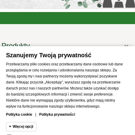
Produkty

Szanujemy Twoją prywatność
Informacje

Przetwarzamy pliki cookies oraz przetwarzamy dane osobowe lub dane
Twoje konto

przeglądania w celu rozwijania i udoskonalania naszego sklepu. Za
Informacje o sklepie

Twoją zgodą my i nasi partnerzy możemy wykorzystywać pozyskane
dane. Klikając przycisk „Akceptuję”, wyrażasz zgodę na przetwarzanie
danych przez nas i naszych partnerów. Możesz także uzyskać dostęp
do bardziej szczegółowych informacji i zmienić swoje preferencje.
Niektóre dane nie wymagają zgody użytkownika, gdyż mają istotny
wpływ na funkcjonowanie naszego sklepu internetowego.
© 2021
SKLEP Abrys
All Rights Reserved
Polityka cookie
|
Polityka prywatności
Więcej opcji