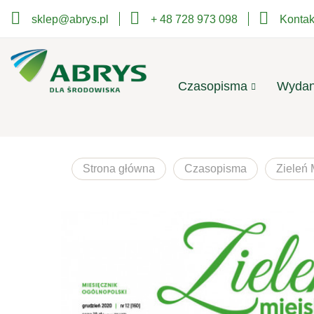
sklep@abrys.pl
+ 48 728 973 098
Kontak
Czasopisma
Wydan
Strona główna
Czasopisma
Zieleń 