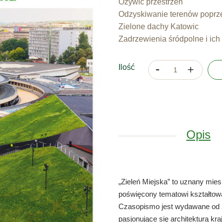
Ożywić przestrzeń
Odzyskiwanie terenów popr
Zielone dachy Katowic
Zadrzewienia śródpolne i ich
Ilość
Opis
„Zieleń Miejska” to uznany mie
poświęcony tematowi kształtowan
Czasopismo jest wydawane od 2
pasjonujące się architekturą kr