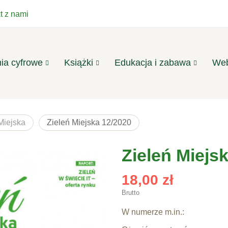
t z nami
ia cyfrowe
Książki
Edukacja i zabawa
Web
Miejska
Zieleń Miejska 12/2020
Zieleń Miejs
18,00 zł
Brutto
W numerze m.in.: