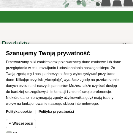
Produkty

Szanujemy Twoją prywatność
Informacje

Przetwarzamy pliki cookies oraz przetwarzamy dane osobowe lub dane
Twoje konto

przeglądania w celu rozwijania i udoskonalania naszego sklepu. Za
Informacje o sklepie
Twoją zgodą my i nasi partnerzy możemy wykorzystywać pozyskane

dane. Klikając przycisk „Akceptuję”, wyrażasz zgodę na przetwarzanie
danych przez nas i naszych partnerów. Możesz także uzyskać dostęp
do bardziej szczegółowych informacji i zmienić swoje preferencje.
Niektóre dane nie wymagają zgody użytkownika, gdyż mają istotny
wpływ na funkcjonowanie naszego sklepu internetowego.
© 2021
SKLEP Abrys
All Rights Reserved
Polityka cookie
|
Polityka prywatności
Więcej opcji