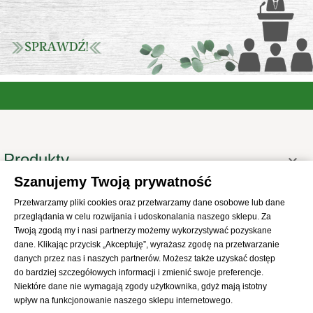
Produkty

Szanujemy Twoją prywatność
Informacje

Przetwarzamy pliki cookies oraz przetwarzamy dane osobowe lub dane
Twoje konto

przeglądania w celu rozwijania i udoskonalania naszego sklepu. Za
Informacje o sklepie

Twoją zgodą my i nasi partnerzy możemy wykorzystywać pozyskane
dane. Klikając przycisk „Akceptuję”, wyrażasz zgodę na przetwarzanie
danych przez nas i naszych partnerów. Możesz także uzyskać dostęp
do bardziej szczegółowych informacji i zmienić swoje preferencje.
Niektóre dane nie wymagają zgody użytkownika, gdyż mają istotny
wpływ na funkcjonowanie naszego sklepu internetowego.
© 2021
SKLEP Abrys
All Rights Reserved