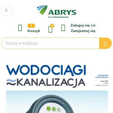
Zaloguj się
lub
0
0
Koszyk
Zarejestruj się