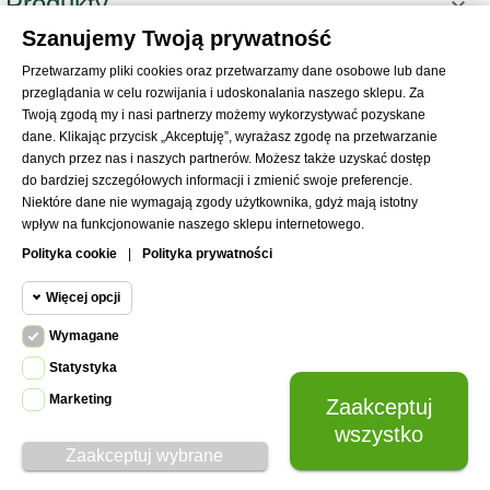
Produkty

Szanujemy Twoją prywatność
Informacje

Przetwarzamy pliki cookies oraz przetwarzamy dane osobowe lub dane
Twoje konto

przeglądania w celu rozwijania i udoskonalania naszego sklepu. Za
Informacje o sklepie

Twoją zgodą my i nasi partnerzy możemy wykorzystywać pozyskane
dane. Klikając przycisk „Akceptuję”, wyrażasz zgodę na przetwarzanie
danych przez nas i naszych partnerów. Możesz także uzyskać dostęp
do bardziej szczegółowych informacji i zmienić swoje preferencje.
Niektóre dane nie wymagają zgody użytkownika, gdyż mają istotny
wpływ na funkcjonowanie naszego sklepu internetowego.
© 2021
SKLEP Abrys
All Rights Reserved
Polityka cookie
|
Polityka prywatności
Więcej opcji
Wymagane
Cookie funkcjonalne
Wymagane
Statystyka
Wymagane pliki cookie oraz cookie
Marketing
Zaakceptuj
Cookie
HttpOnly. Pliki cookie wymagane do
statystyczne
wszystko
przeglądania witryny i korzystania z jej
Zaakceptuj wybrane
podstawowych funkcji. Te pliki cookie
Cookie