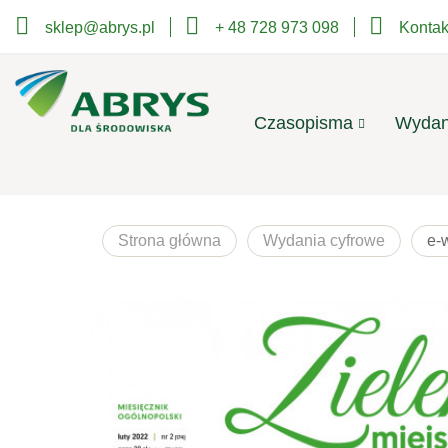
sklep@abrys.pl
+ 48 728 973 098
Kontak
Czasopisma
Wydan
Strona główna
Wydania cyfrowe
e-