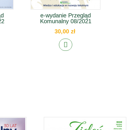
ąd
e-wydanie Przegląd
e-w
22
Komunalny 08/2021
30,00 zł