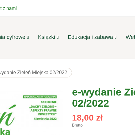
t z nami
ia cyfrowe
Książki
Edukacja i zabawa
Web
wydanie Zieleń Miejska 02/2022
e-wydanie Zi
02/2022
18,00 zł
Brutto