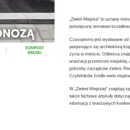
„Zieleń Miejska” to uznany mie
poświęcony tematowi kształtowan
Czasopismo jest wydawane od 2
pasjonujące się architekturą kr
życia w mieście. Odbiorca znaj
aranżacji przestrzeni miejskiej
potrzeby zarządców zieleni. Re
Czytelników źródło wielu inspirac
W „Zieleni Miejskiej” znajdują si
także fachowe artykuły dotyczą
informacji z branżowych konfere