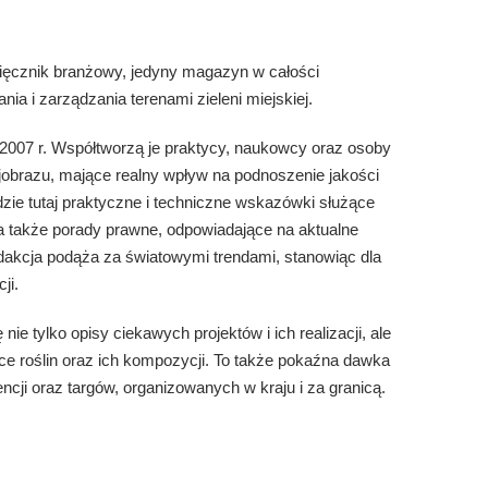
sięcznik branżowy, jedyny magazyn w całości
ia i zarządzania terenami zieleni miejskiej.
007 r. Współtworzą je praktycy, naukowcy oraz osoby
ajobrazu, mające realny wpływ na podnoszenie jakości
dzie tutaj praktyczne i techniczne wskazówki służące
, a także porady prawne, odpowiadające na aktualne
dakcja podąża za światowymi trendami, stanowiąc dla
ji.
ę nie tylko opisy ciekawych projektów i ich realizacji, ale
ce roślin oraz ich kompozycji. To także pokaźna dawka
ncji oraz targów, organizowanych w kraju i za granicą.