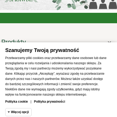
Produkty

Szanujemy Twoją prywatność
Informacje

Przetwarzamy pliki cookies oraz przetwarzamy dane osobowe lub dane
Twoje konto

przeglądania w celu rozwijania i udoskonalania naszego sklepu. Za
Informacje o sklepie
Twoją zgodą my i nasi partnerzy możemy wykorzystywać pozyskane

dane. Klikając przycisk „Akceptuję”, wyrażasz zgodę na przetwarzanie
danych przez nas i naszych partnerów. Możesz także uzyskać dostęp
do bardziej szczegółowych informacji i zmienić swoje preferencje.
Niektóre dane nie wymagają zgody użytkownika, gdyż mają istotny
wpływ na funkcjonowanie naszego sklepu internetowego.
© 2021
SKLEP Abrys
All Rights Reserved
Polityka cookie
|
Polityka prywatności
Więcej opcji