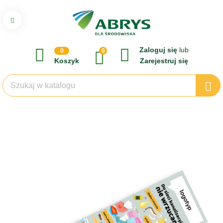
Zaloguj się
lub
0
0
Koszyk
Zarejestruj się