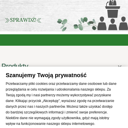
Produkty

Szanujemy Twoją prywatność
Informacje

Przetwarzamy pliki cookies oraz przetwarzamy dane osobowe lub dane
Twoje konto

przeglądania w celu rozwijania i udoskonalania naszego sklepu. Za
Informacje o sklepie
Twoją zgodą my i nasi partnerzy możemy wykorzystywać pozyskane

dane. Klikając przycisk „Akceptuję”, wyrażasz zgodę na przetwarzanie
danych przez nas i naszych partnerów. Możesz także uzyskać dostęp
do bardziej szczegółowych informacji i zmienić swoje preferencje.
Niektóre dane nie wymagają zgody użytkownika, gdyż mają istotny
wpływ na funkcjonowanie naszego sklepu internetowego.
© 2021
SKLEP Abrys
All Rights Reserved