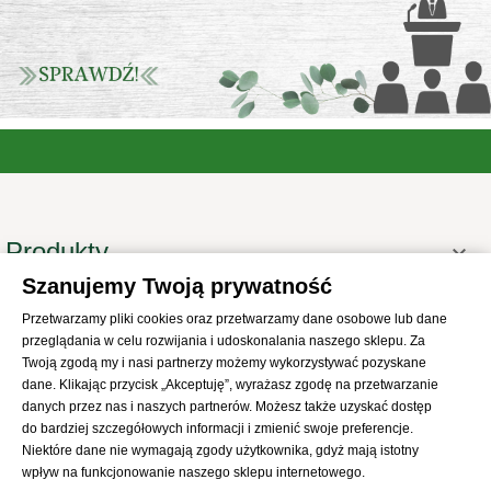
Produkty

Szanujemy Twoją prywatność
Informacje

Przetwarzamy pliki cookies oraz przetwarzamy dane osobowe lub dane
Twoje konto

przeglądania w celu rozwijania i udoskonalania naszego sklepu. Za
Informacje o sklepie
Twoją zgodą my i nasi partnerzy możemy wykorzystywać pozyskane

dane. Klikając przycisk „Akceptuję”, wyrażasz zgodę na przetwarzanie
danych przez nas i naszych partnerów. Możesz także uzyskać dostęp
do bardziej szczegółowych informacji i zmienić swoje preferencje.
Niektóre dane nie wymagają zgody użytkownika, gdyż mają istotny
wpływ na funkcjonowanie naszego sklepu internetowego.
© 2021
SKLEP Abrys
All Rights Reserved