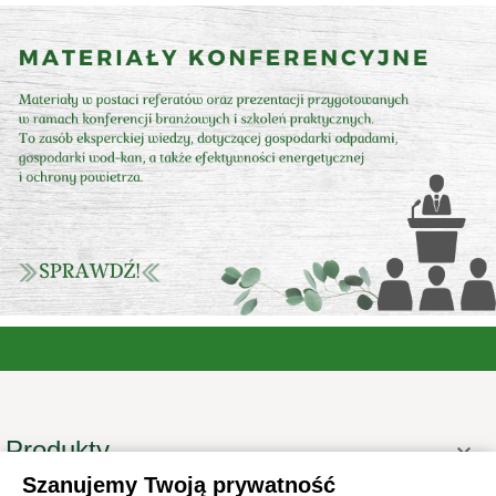
Produkty

Szanujemy Twoją prywatność
Informacje
