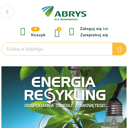
Zaloguj się
lub
0
0
Koszyk
Zarejestruj się