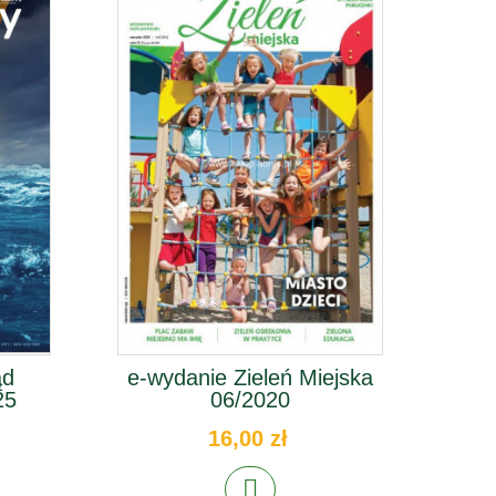
ąd
e-wydanie Zieleń Miejska
e-
25
06/2020
K
16,00 zł