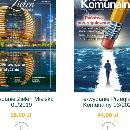
danie Zieleń Miejska
e-wydanie Przegl
01/2019
Komunalny 03/20
16,00 zł
44,00 zł