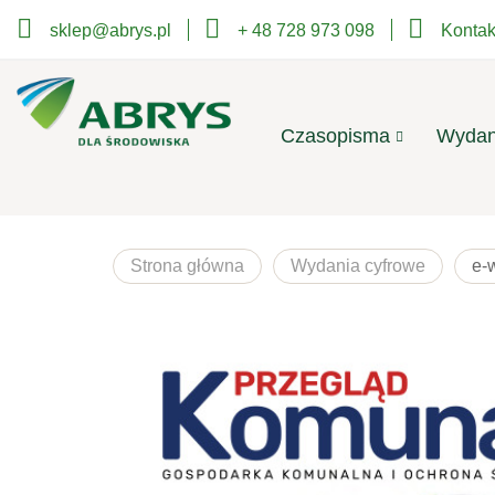
sklep@abrys.pl
+ 48 728 973 098
Kontak
Czasopisma
Wydan
Strona główna
Wydania cyfrowe
e-