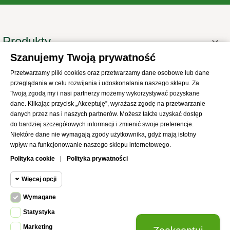
Produkty

Szanujemy Twoją prywatność
Informacje

Przetwarzamy pliki cookies oraz przetwarzamy dane osobowe lub dane
Twoje konto

przeglądania w celu rozwijania i udoskonalania naszego sklepu. Za
Informacje o sklepie

Twoją zgodą my i nasi partnerzy możemy wykorzystywać pozyskane
dane. Klikając przycisk „Akceptuję”, wyrażasz zgodę na przetwarzanie
danych przez nas i naszych partnerów. Możesz także uzyskać dostęp
do bardziej szczegółowych informacji i zmienić swoje preferencje.
Niektóre dane nie wymagają zgody użytkownika, gdyż mają istotny
wpływ na funkcjonowanie naszego sklepu internetowego.
© 2021
SKLEP Abrys
All Rights Reserved
Polityka cookie
|
Polityka prywatności
Więcej opcji
Wymagane
Cookie funkcjonalne
Wymagane
Statystyka
Wymagane pliki cookie oraz cookie
Marketing