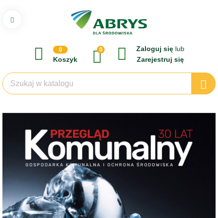
Zaloguj się
lub
0
0
Koszyk
Zarejestruj się