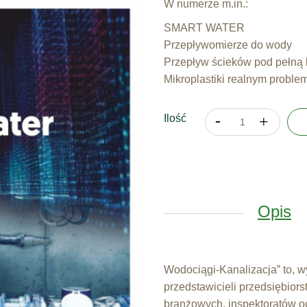
W numerze m.in.:
SMART WATER
Przepływomierze do wody
Przepływ ścieków pod pełną 
Mikroplastiki realnym probl
Ilość
Opis
Wodociągi-Kanalizacja” to, 
przedstawicieli przedsiębiors
branżowych, inspektoratów oc