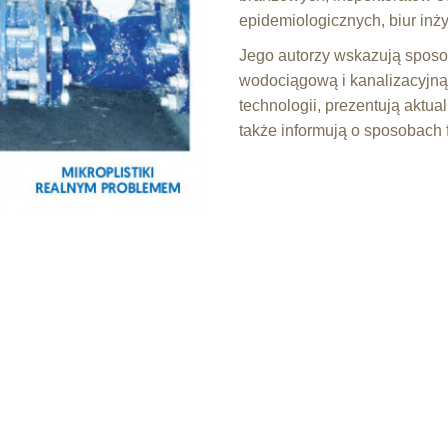
epidemiologicznych, biur inż
Jego autorzy wskazują sposob
wodociągową i kanalizacyjn
technologii, prezentują aktua
także informują o sposobach 