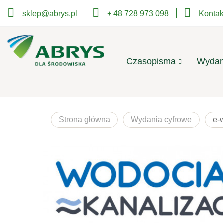
sklep@abrys.pl
+ 48 728 973 098
Kontak
Czasopisma
Wydan
Strona główna
Wydania cyfrowe
e-