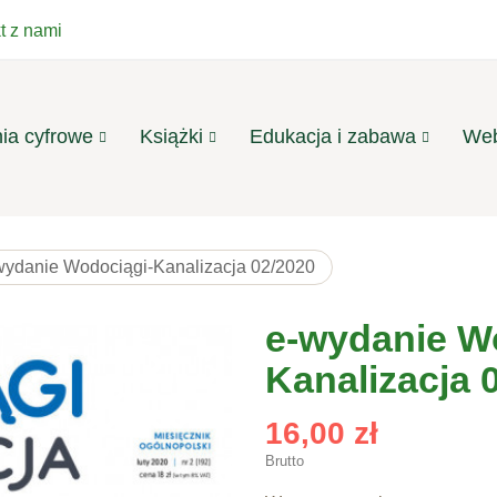
t z nami
ia cyfrowe
Książki
Edukacja i zabawa
Web
wydanie Wodociągi-Kanalizacja 02/2020
e-wydanie W
Kanalizacja 
16,00 zł
Brutto