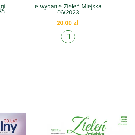
gi-
e-wydanie Zieleń Miejska
20
06/2023
K
20,00 zł