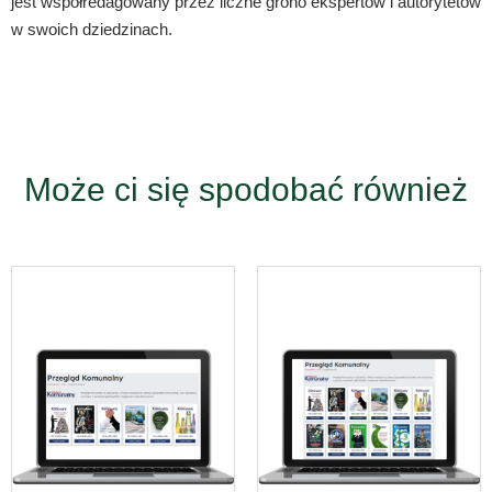
jest współredagowany przez liczne grono ekspertów i autorytetów
w swoich dziedzinach.
Może ci się spodobać również