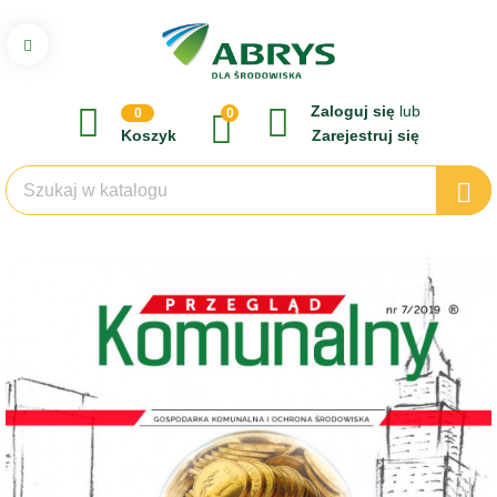
Zaloguj się
lub
0
0
Koszyk
Zarejestruj się