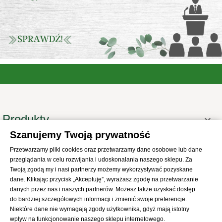
Produkty

Szanujemy Twoją prywatność
Informacje

Przetwarzamy pliki cookies oraz przetwarzamy dane osobowe lub dane
Twoje konto

przeglądania w celu rozwijania i udoskonalania naszego sklepu. Za
Informacje o sklepie
Twoją zgodą my i nasi partnerzy możemy wykorzystywać pozyskane

dane. Klikając przycisk „Akceptuję”, wyrażasz zgodę na przetwarzanie
danych przez nas i naszych partnerów. Możesz także uzyskać dostęp
do bardziej szczegółowych informacji i zmienić swoje preferencje.
Niektóre dane nie wymagają zgody użytkownika, gdyż mają istotny
wpływ na funkcjonowanie naszego sklepu internetowego.
© 2021
SKLEP Abrys
All Rights Reserved