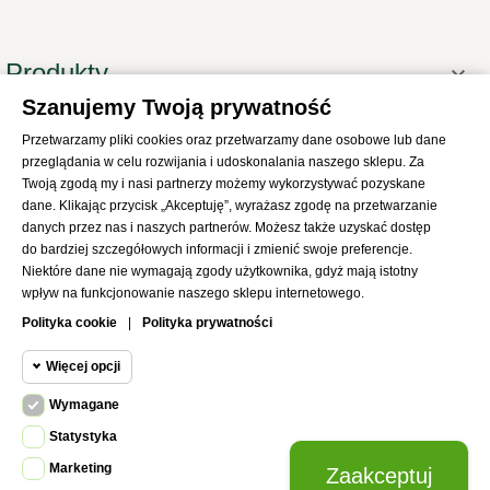
Produkty

Szanujemy Twoją prywatność
Informacje

Przetwarzamy pliki cookies oraz przetwarzamy dane osobowe lub dane
Twoje konto

przeglądania w celu rozwijania i udoskonalania naszego sklepu. Za
Informacje o sklepie
Twoją zgodą my i nasi partnerzy możemy wykorzystywać pozyskane

dane. Klikając przycisk „Akceptuję”, wyrażasz zgodę na przetwarzanie
danych przez nas i naszych partnerów. Możesz także uzyskać dostęp
do bardziej szczegółowych informacji i zmienić swoje preferencje.
Niektóre dane nie wymagają zgody użytkownika, gdyż mają istotny
wpływ na funkcjonowanie naszego sklepu internetowego.
© 2021
SKLEP Abrys
All Rights Reserved
Polityka cookie
|
Polityka prywatności
Więcej opcji
Wymagane
Cookie funkcjonalne
Wymagane
Statystyka
Wymagane pliki cookie oraz cookie
Marketing
Zaakceptuj
Cookie
HttpOnly. Pliki cookie wymagane do