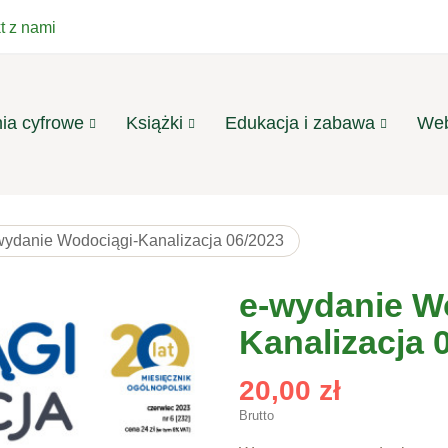
t z nami
ia cyfrowe
Książki
Edukacja i zabawa
Web
wydanie Wodociągi-Kanalizacja 06/2023
e-wydanie W
Kanalizacja 
20,00 zł
Brutto