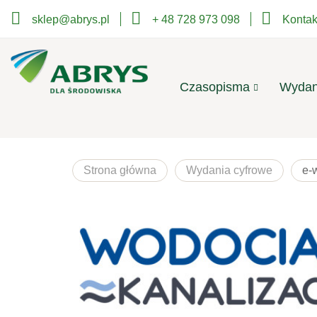
sklep@abrys.pl
+ 48 728 973 098
Kontak
Czasopisma
Wydan
Strona główna
Wydania cyfrowe
e-