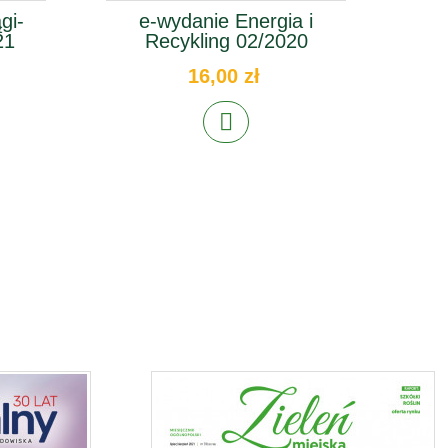
gi-
e-wydanie Energia i
e-w
21
Recykling 02/2020
16,00 zł