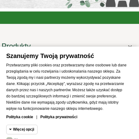
Produkty

Szanujemy Twoją prywatność
Informacje

Przetwarzamy pliki cookies oraz przetwarzamy dane osobowe lub dane
Twoje konto

przeglądania w celu rozwijania i udoskonalania naszego sklepu. Za
Informacje o sklepie

Twoją zgodą my i nasi partnerzy możemy wykorzystywać pozyskane
dane. Klikając przycisk „Akceptuję”, wyrażasz zgodę na przetwarzanie
danych przez nas i naszych partnerów. Możesz także uzyskać dostęp
do bardziej szczegółowych informacji i zmienić swoje preferencje.
Niektóre dane nie wymagają zgody użytkownika, gdyż mają istotny
wpływ na funkcjonowanie naszego sklepu internetowego.
© 2021
SKLEP Abrys
All Rights Reserved
Polityka cookie
|
Polityka prywatności
Więcej opcji