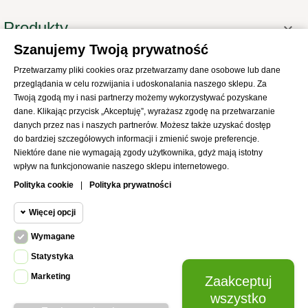
Produkty

Szanujemy Twoją prywatność
Informacje

Przetwarzamy pliki cookies oraz przetwarzamy dane osobowe lub dane
Twoje konto

przeglądania w celu rozwijania i udoskonalania naszego sklepu. Za
Informacje o sklepie
Twoją zgodą my i nasi partnerzy możemy wykorzystywać pozyskane

dane. Klikając przycisk „Akceptuję”, wyrażasz zgodę na przetwarzanie
danych przez nas i naszych partnerów. Możesz także uzyskać dostęp
do bardziej szczegółowych informacji i zmienić swoje preferencje.
Niektóre dane nie wymagają zgody użytkownika, gdyż mają istotny
wpływ na funkcjonowanie naszego sklepu internetowego.
© 2021
SKLEP Abrys
All Rights Reserved
Polityka cookie
|
Polityka prywatności
Więcej opcji
Wymagane
Cookie funkcjonalne
Wymagane
Statystyka
Wymagane pliki cookie oraz cookie
Marketing
Zaakceptuj
Cookie
HttpOnly. Pliki cookie wymagane do
statystyczne
wszystko
przeglądania witryny i korzystania z jej