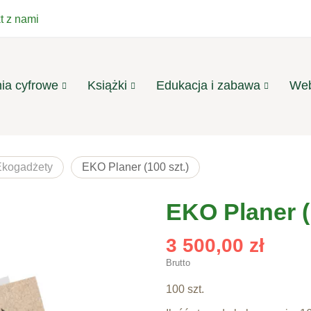
t z nami
ia cyfrowe
Książki
Edukacja i zabawa
Web
Ekogadżety
EKO Planer (100 szt.)
EKO Planer (
3 500,00 zł
Brutto
100 szt.