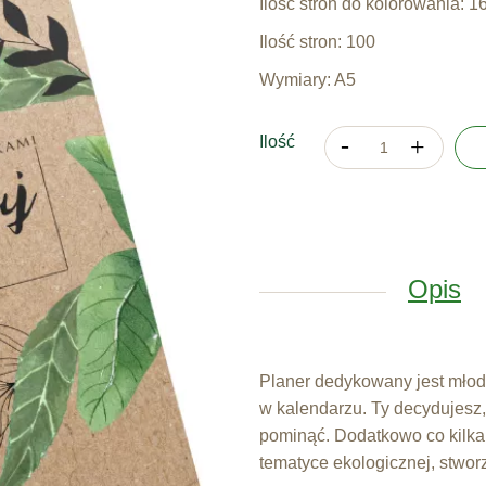
Ilość stron do kolorowania: 1
Ilość stron: 100
Wymiary: A5
Ilość
Opis
Planer dedykowany jest młodz
w kalendarzu. Ty decydujesz,
pominąć. Dodatkowo co kilka 
tematyce ekologicznej, stwor