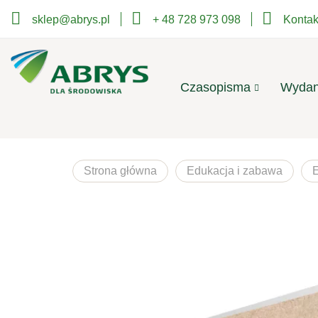
sklep@abrys.pl
+ 48 728 973 098
Kontak
Czasopisma
Wydan
Strona główna
Edukacja i zabawa