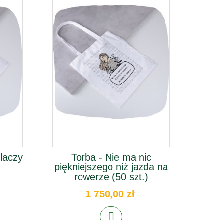
laczy
Torba - Nie ma nic
Torb
piękniejszego niż jazda na
nie 
rowerze (50 szt.)
1 750,00 zł