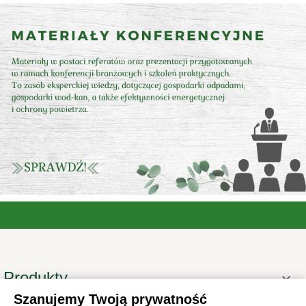
Produkty

Szanujemy Twoją prywatność
Informacje
