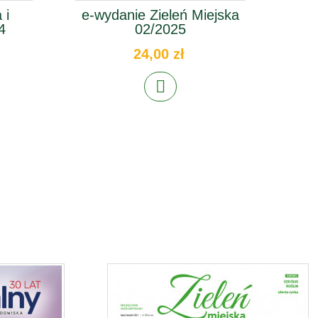
 i
e-wydanie Zieleń Miejska
e-w
4
02/2025
24,00 zł